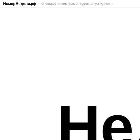
Номер
Недели
.рф
Календарь с номерами недель и праздников
Не