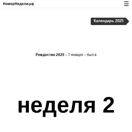
☰
Номер
Недели
.рф
Календарь с номерами недель и праздников
Календарь 2025
Конфиденциальность и cookie-файлы
Рождество 2025
– 7 января – был в
неделя 2