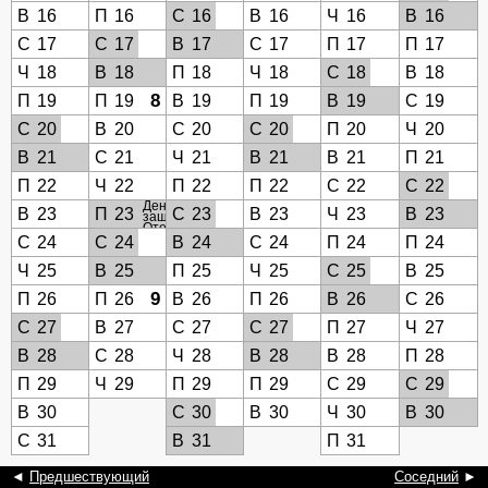
В
16
П
16
С
16
В
16
Ч
16
В
16
С
17
С
17
В
17
С
17
П
17
П
17
Ч
18
В
18
П
18
Ч
18
С
18
В
18
8
П
19
П
19
В
19
П
19
В
19
С
19
С
20
В
20
С
20
С
20
П
20
Ч
20
В
21
С
21
Ч
21
В
21
В
21
П
21
П
22
Ч
22
П
22
П
22
С
22
С
22
День
В
23
П
23
С
23
В
23
Ч
23
В
23
защитника
Отечества
С
24
С
24
В
24
С
24
П
24
П
24
Ч
25
В
25
П
25
Ч
25
С
25
В
25
9
П
26
П
26
В
26
П
26
В
26
С
26
С
27
В
27
С
27
С
27
П
27
Ч
27
В
28
С
28
Ч
28
В
28
В
28
П
28
П
29
Ч
29
П
29
П
29
С
29
С
29
В
30
С
30
В
30
Ч
30
В
30
С
31
В
31
П
31
◄
Предшествующий
Соседний
►