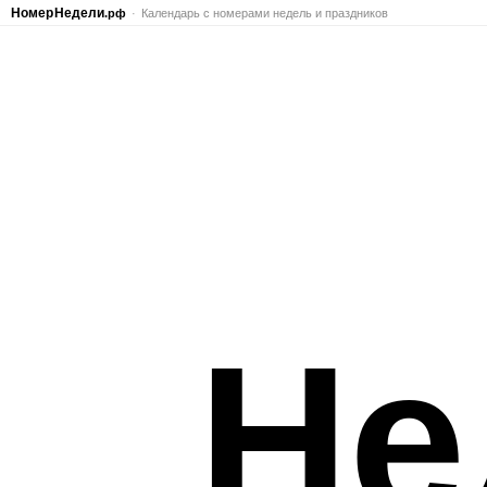
Номер
Недели
.рф
Календарь с номерами недель и праздников
Не