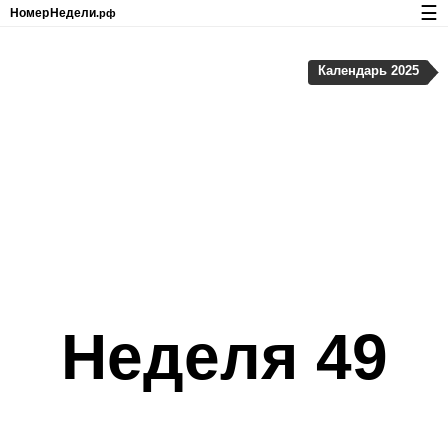
☰
Номер
Недели
.рф
Календарь с номерами недель и праздников
Календарь 2025
Конфиденциальность и cookie-файлы
Неделя 49