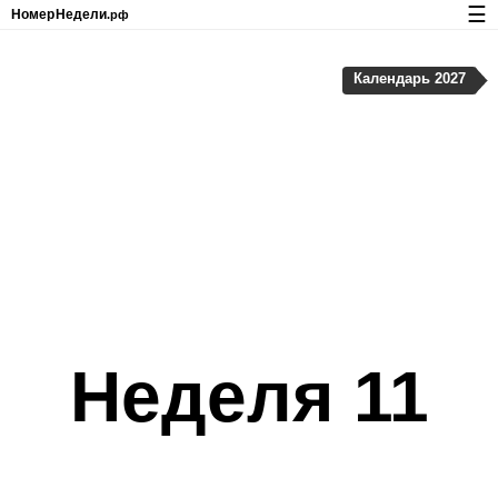
☰
Номер
Недели
.рф
Календарь с номерами недель и праздников
Календарь 2027
Конфиденциальность и cookie-файлы
Неделя 11